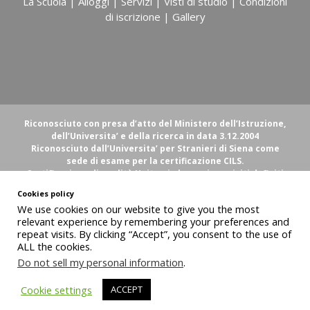
La Scuola
|
Alloggi
|
Servizi
|
Visti di studio
|
Condizioni
di iscrizione
|
Gallery
Riconosciuto con presa d’atto del Ministero dell’Istruzione,
dell’Universita’ e della ricerca in data 3.12.2004
Riconosciuto dall’Universita’ per Stranieri di Siena come
sede di esame per la certificazione CILS.
Certificazione di qualità Uniter, in base ai requisiti definiti
nel Modello di Qualità A.S.I.L.S.
Cookies policy
Centro Italiano Firenze Piazza D'Azeglio 20, 50121 Firenze
We use cookies on our website to give you the most
info@centroitalianofirenze.com
relevant experience by remembering your preferences and
Telefono +39 055 0118558 Telefax +39 055 0118559
repeat visits. By clicking “Accept”, you consent to the use of
Copyright © 2019 Centro Italiano Firenze S.r.l.. Tutti i diritti riservati.
ALL the cookies.
Sede legale: Viale Spartaco Lavagnini 13, 50129 Firenze
Do not sell my personal information
.
P.Iva 06047480485 - Iscr. Camera Commercio Firenze REA 595727
Cookie policy
Cookie settings
ACCEPT
Web project by
Polimedia - Siti che funzionano