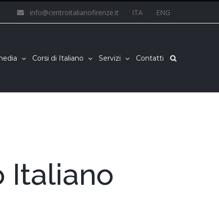
info@centroitalianofirenze.it
ITA
ENG
imedia
Corsi di Italiano
Servizi
Contatti
 Italiano