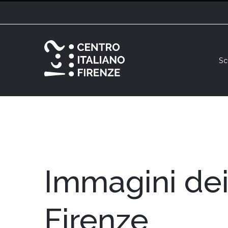
Salta
al
contenuto
Sc
Immagini dei 
Firenze